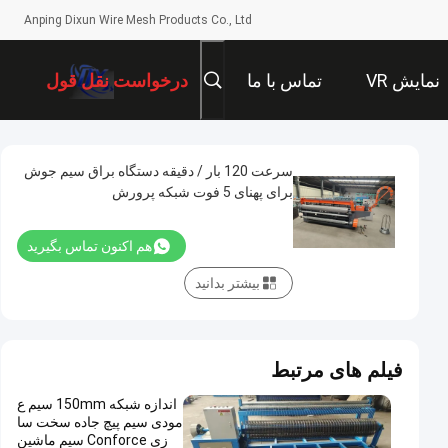
Anping Dixun Wire Mesh Products Co., Ltd
نمایش VR
تماس با ما
درخواست نقل قول
سرعت 120 بار / دقیقه دستگاه براق سیم جوش
برای پهنای 5 فوت شبکه پرورش
هم اکنون تماس بگیرید
بیشتر بدانید
فیلم های مرتبط
اندازه شبکه 150mm سیم ع
مودی سیم پیچ جاده سخت سا
زی Conforce سیم ماشین