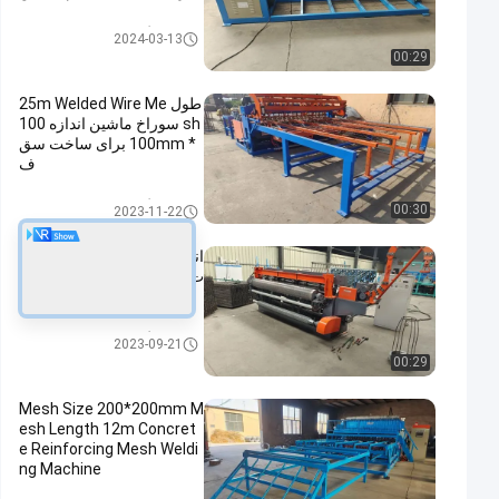
دستگاه مش جوش داده شده
2024-03-13
00:29
طول 25m Welded Wire Me
sh سوراخ ماشین اندازه 100
* 100mm برای ساخت سق
ف
دستگاه مش جوش داده شده
00:30
2023-11-22
اندازه حفره 1 اینچ عرض 7 فو
ت Welded Wire Mesh ماشی
ن پرورش
دستگاه مش جوش داده شده
2023-09-21
00:29
Mesh Size 200*200mm M
esh Length 12m Concret
e Reinforcing Mesh Weldi
ng Machine