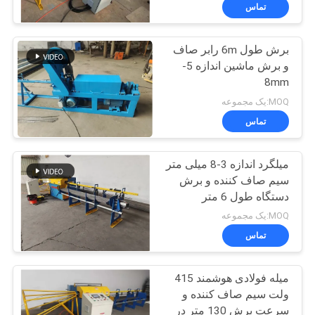
تماس
تور
برش طول 6m رابر صاف
کارخانه
61
و برش ماشین اندازه 5-
8mm
دستگاه جوش مش
کنترل
MOQ:یک مجموعه
مشبک
کیفیت
تماس
میلگرد اندازه 3-8 میلی متر
با
سیم صاف کننده و برش
ما
دستگاه طول 6 متر
27
تماس
MOQ:یک مجموعه
دستگاه جوش پانل
تماس
بگیرید
مش
میله فولادی هوشمند 415
درخواست
ولت سیم صاف کننده و
نقل قول
سرعت برش 130 متر در