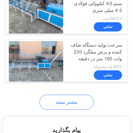
سیم 4.0 کیلوواتی فولادی
2-4 میلی متری
23
MOQ:2 ست
دستگاه جوش مش
تماس
رول
سرعت تولید دستگاه صاف
کننده و برش میلگرد 220
ولت 100 متر در دقیقه
MOQ:یک مجموعه
تماس
25
دستگاه مش جوش
داده شده
بیشتر ببینید
پیام بگذارید