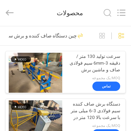
Anping
Dixun
Wire
محصولات
Mesh
Products
Co.,
Ltd.
All
صفحه
101
Rights
چین دستگاه صاف کننده و برش سیم
Reserved.
اصلی
سیم جوش ماشین
آلات
سرعت تولید 130 متر /
محصولات
دقیقه 3-6mm سیم فولادی
صاف و ماشین برش
نمایش
MOQ:یک مجموعه
واقعیت
تماس
70
مجازی
تقویت کننده دستگاه
دستگاه برش صاف کننده
سیم فولادی 3-6 میلی متر
درباره
جوش مش
با سرعت بالا 120 متر در
دقیقه
ما
MOQ:یک مجموعه