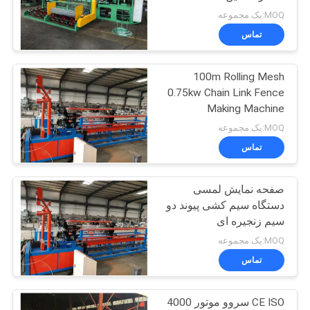
MOQ:یک مجموعه
تماس
نقشه
33
سایت
دستگاه حصار گره
100m Rolling Mesh
0.75kw Chain Link Fence
ثابت
PRIVACY
Making Machine
POLICY
MOQ:یک مجموعه
تماس
صفحه نمایش لمسی
22
دستگاه سیم کشی پیوند دو
دستگاه جوش مش
سیم زنجیره ای
MOQ:یک مجموعه
ساخت و ساز
تماس
CE ISO سروو موتور 4000