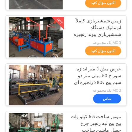
اکنون سؤال کنید
تور
HOT
زمین شمشیربازی کاملاً
کارخانه
61
اتوماتیک دستگاه
شمشیربازی پیوند زنجیره
دستگاه جوش مش
کنترل
ای
MOQ:یک مجموعه
مشبک
کیفیت
اکنون سؤال کنید
عرض مش 3 متر اندازه
با
سوراخ 50 میلی متر دو
ما
سیم پیچ 380v زنجیره ای
27
دستگاه تولید ماشین
تماس
MOQ:یک مجموعه
دستگاه جوش پانل
تماس
بگیرید
مش
موتور ساخت 5.5 کیلو وات
درخواست
پیچ پیچ لبه زنجیر چرخ
نقل قول
حصار ماشین ساخت