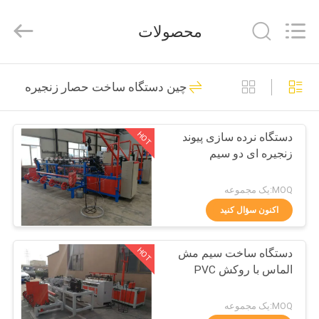
Anping
Dixun
Wire
محصولات
Mesh
Products
Co.,
Ltd.
All
صفحه
101
Rights
چین دستگاه ساخت حصار زنجیره ای
Reserved.
اصلی
سیم جوش ماشین
آلات
HOT
دستگاه نرده سازی پیوند
محصولات
زنجیره ای دو سیم
نمایش
MOQ:یک مجموعه
واقعیت
اکنون سؤال کنید
70
مجازی
تقویت کننده دستگاه
HOT
دستگاه ساخت سیم مش
الماس با روکش PVC
درباره
جوش مش
ما
MOQ:یک مجموعه