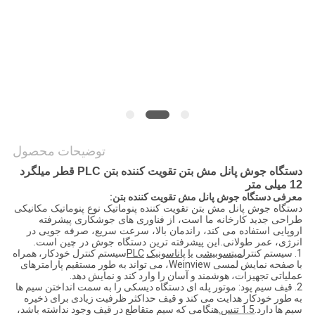
نقشه
سایت
PRIVACY
POLICY
توضیحات محصول
دستگاه جوش پانل مش بتن تقویت کننده بتن PLC قطر میلگرد
12 میلی متر
معرفی دستگاه جوش پانل مش تقویت کننده بتن:
دستگاه جوش پانل مش بتن تقویت کننده پنوماتیک نوع پنوماتیک مکانیکی
طراحی جدید کارخانه ما است، از فناوری های جوشکاری پیشرفته
اروپایی استفاده می کند، راندمان بالا، سرعت سریع، صرفه جویی در
انرژی، عمر طولانی.این پیشرفته ترین دستگاه جوش در چین است.
1. سیستم کنترل
میتسوبیشی
یا
پاناسونیک
PLC
سیستم کنترل خودکار، همراه
با صفحه نمایش لمسی Weinview، می تواند به طور مستقیم پارامترهای
عملیاتی تجهیزات، هوشمند و آسان را وارد کند و نمایش دهد.
2. قیف سیم پود: موتور پله ای دستگاه دیسکی را به سمت انداختن سیم ها
به طور خودکار هدایت می کند و قیف حداکثر ظرفیت زیادی برای ذخیره
سیم ها دارد.
1.5 تن
س
.
هنگامی که سیم متقاطع در قیف وجود نداشته باشد،