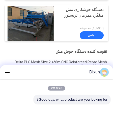
دستگاه جوشکاری مش
میلگرد همزمان تریستور
MOQ:یک مجموعه
تماس
تقویت کننده دستگاه جوش مش
Delta PLC Mesh Size 2.4*6m CNC Reinforced Rebar Mesh
Welding Machine
Dixun
Mesh Size 200*200mm Mesh Length 12m Concrete
Reinforcing Mesh Welding Machine
9:26 PM
رابر 10mm تقویت میش 2.4 * 6m تقویت استیل بار میش جوش
ماشین
Good day, what product are you looking for?
دسته بندی های محبوب
همه