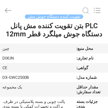
Dixun
Wire
Mesh
Products
Co.,
تقویت کننده دستگاه جوش مش
Ltd.
All
PLC بتن تقویت کننده مش پانل
صفحه
Rights
Reserved.
دستگاه جوش میلگرد قطر 12mm
اصلی
محصولات
محل منبع:
چین
نام تجاری:
DIXUN
نمایش
گواهی:
CE
واقعیت
شماره مدل:
DX-GWC2500B
مجازی
مقدار حداقل
یک مجموعه
تعداد سفارش:
درباره
جزئیات بسته
پالت چوبی و بسته پلاستیکی در ظرف.
ما
بندی:
براکت و تجهیزات کمکی با بسته بندی