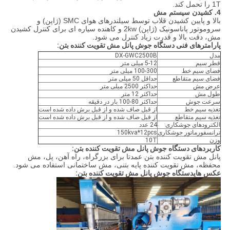
1T را تحمل کند.
4. کشیدن سیستم مش
بالا و پایین کشیدن قلاب توسط سیلندرهای هوای SMC (ژاپن) و
سروموتور پاناسونیک (ژاپن) 2kw و کاهنده سیاره ای برای کنترل کشیدن
مش، دقت بالا و قدرت زیاد کنترل می شود.
پارامترهای فنی دستگاه جوش پانل مش تقویت کننده بتن:
مدل
DX-GWC2500B
قطر سیم
5-12 میلی متر
فضای سیم خط
100-300 میلی متر
فضای سیم متقاطع
حداقل 50 میلی متر
عرض مش
حداکثر 2500 میلی متر
طول مش
حداکثر 12 متر
سرعت جوش
حداکثر 80-100 بار در دقیقه
تغذیه سیم خط
از قبل صاف شده و از قبل برش داده شده است
تغذیه سیم متقاطع
از قبل صاف شده و از قبل برش داده شده است
الکترودهای جوشکاری
24 عدد
ترانسفورماتور جوشکاری
150kva*12pcs
وزن
10T
کاربردهای دستگاه جوش پانل مش تقویت کننده بتن:
پانل مش تقویت کننده بتن عمدتا برای بزرگراه، راه آهن، پل، مش
محفظه، مش تقویت کننده پایه بتنی، مش ساختمانی استفاده می شود.
عکس های
دستگاه جوش پانل مش تقویت کننده بتن: