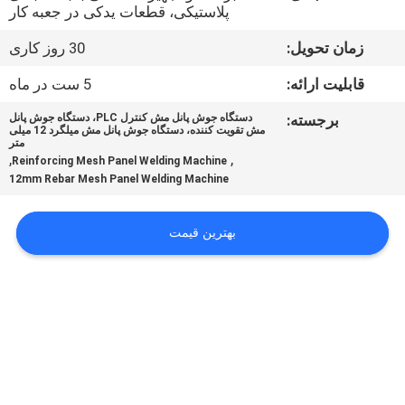
پلاستیکی، قطعات یدکی در جعبه کار
تور
زمان تحویل:
30 روز کاری
کارخانه
قابلیت ارائه:
5 ست در ماه
برجسته:
دستگاه جوش پانل مش کنترل PLC، دستگاه جوش پانل
کنترل
مش تقویت کننده، دستگاه جوش پانل مش میلگرد 12 میلی
متر
کیفیت
,
,
Reinforcing Mesh Panel Welding Machine
12mm Rebar Mesh Panel Welding Machine
با
بهترین قیمت
ما
تماس
بگیرید
درخواست
نقل قول