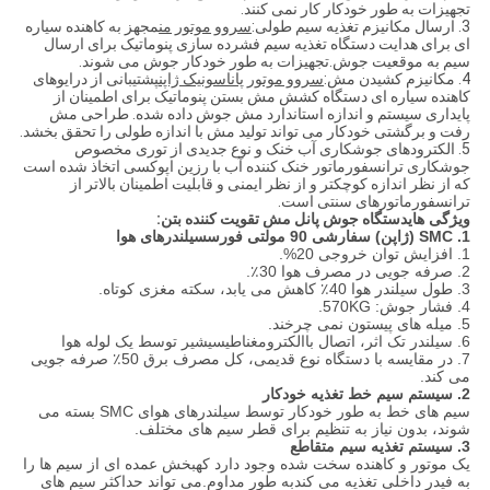
تجهیزات به طور خودکار کار نمی کنند.
3. ارسال مکانیزم تغذیه سیم طولی:
سروو
موتور
من
مجهز به کاهنده سیاره
ای برای هدایت دستگاه تغذیه سیم فشرده سازی پنوماتیک برای ارسال
سیم به موقعیت جوش.تجهیزات به طور خودکار جوش می شوند.
4. مکانیزم کشیدن مش:
سروو موتور پاناسونیک ژاپن
پشتیبانی از درایوهای
کاهنده سیاره ای دستگاه کشش مش بستن پنوماتیک برای اطمینان از
پایداری سیستم و اندازه استاندارد مش جوش داده شده. طراحی مش
رفت و برگشتی خودکار می تواند تولید مش با اندازه طولی را تحقق بخشد.
5. الکترودهای جوشکاری آب خنک و نوع جدیدی از توری مخصوص
جوشکاری ترانسفورماتور خنک کننده آب با رزین اپوکسی اتخاذ شده است
که از نظر اندازه کوچکتر و از نظر ایمنی و قابلیت اطمینان بالاتر از
ترانسفورماتورهای سنتی است.
ویژگی های
دستگاه جوش پانل مش تقویت کننده بتن:
1. SMC (ژاپن) سفارشی 90 مولتی فورس
سیلندرهای هوا
1. افزایش توان خروجی 20%.
2. صرفه جویی در مصرف هوا 30٪.
3. طول سیلندر هوا 40٪ کاهش می یابد، سکته مغزی کوتاه.
4. فشار جوش: 570KG.
5. میله های پیستون نمی چرخند.
6. سیلندر تک اثر، اتصال با
الکترومغناطیسی
شیر توسط یک لوله هوا
7. در مقایسه با دستگاه نوع قدیمی، کل مصرف برق 50٪ صرفه جویی
می کند.
2. سیستم سیم خط تغذیه خودکار
سیم های خط به طور خودکار توسط سیلندرهای هوای SMC بسته می
شوند، بدون نیاز به تنظیم برای قطر سیم های مختلف.
3. سیستم تغذیه سیم متقاطع
یک موتور و کاهنده سخت شده وجود دارد که
بخش عمده ای از سیم ها را
به فیدر داخلی تغذیه می کند
به طور مداوم.می تواند حداکثر سیم های