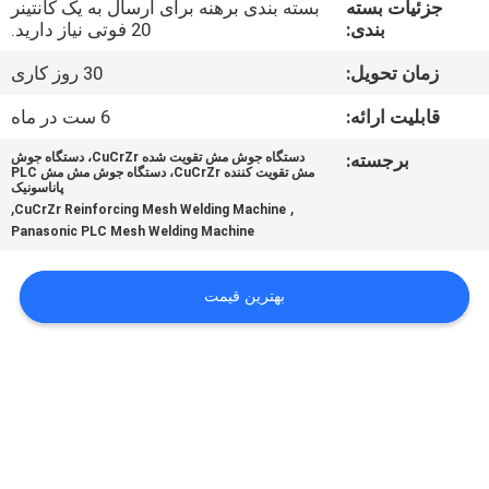
جزئیات بسته
بسته بندی برهنه برای ارسال به یک کانتینر
بندی:
20 فوتی نیاز دارید.
تور
زمان تحویل:
30 روز کاری
کارخانه
قابلیت ارائه:
6 ست در ماه
کنترل
برجسته:
دستگاه جوش مش تقویت شده CuCrZr، دستگاه جوش
مش تقویت کننده CuCrZr، دستگاه جوش مش مش PLC
کیفیت
پاناسونیک
,
,
CuCrZr Reinforcing Mesh Welding Machine
Panasonic PLC Mesh Welding Machine
با
ما
بهترین قیمت
تماس
بگیرید
درخواست
نقل قول