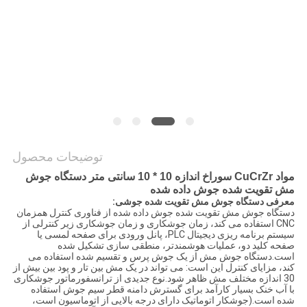
نقشه
سایت
PRIVACY
POLICY
توضیحات محصول
مواد CuCrZr سوراخ اندازه 10 * 10 سانتی متر دستگاه جوش
مش تقویت شده جوش داده شده
معرفی دستگاه جوش مش تقویت شده جوشی:
دستگاه جوش مش تقویت شده جوش داده شده از فناوری کنترل همزمان
CNC استفاده می کند، زمان جوشکاری و زمان جوشکاری زیر کنترلی از
سیستم برنامه ریزی دیجیتال PLC، پانل ورودی برای صفحه لمسی یا
صفحه کلید دو، عملیات هوشمندتر، منطقی سازی تشکیل شده
است.دستگاه جوش مش از یک جوش پرس و تقسیم شده استفاده می
کند، مزایای کنترل این است: می تواند در یک مش بین تار و پود بین بیش از
30 اندازه مختلف مش ظاهر شود.نوع جدیدی از ترانسفورماتور جوشکاری
با آب خنک بسیار کارآمد برای گسترش دامنه قطر سیم جوش استفاده
شده است.(جوشکار اتوماتیک دارای درجه بالایی از اتوماسیون است،