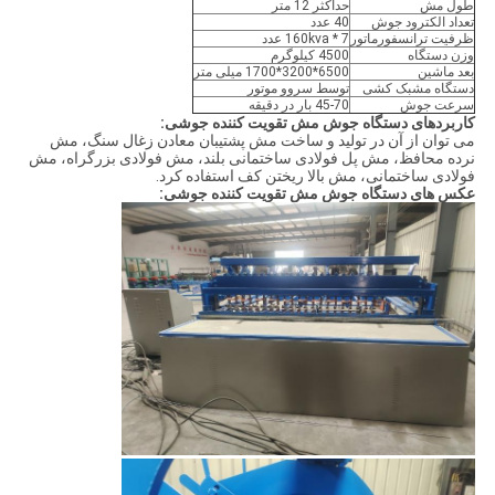
طول مش
حداکثر 12 متر
تعداد الکترود جوش
40 عدد
ظرفیت ترانسفورماتور
160kva * 7 عدد
وزن دستگاه
4500 کیلوگرم
بعد ماشین
6500*3200*1700 میلی متر
دستگاه مشبک کشی
توسط سروو موتور
سرعت جوش
45-70 بار در دقیقه
کاربردهای دستگاه جوش مش تقویت کننده جوشی:
می توان از آن در تولید و ساخت مش پشتیبان معادن زغال سنگ، مش
نرده محافظ، مش پل فولادی ساختمانی بلند، مش فولادی بزرگراه، مش
فولادی ساختمانی، مش بالا ریختن کف استفاده کرد.
عکس های دستگاه جوش مش تقویت کننده جوشی: