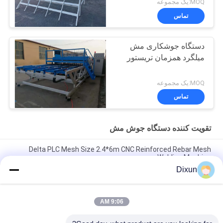
MOQ:یک مجموعه
تماس
دستگاه جوشکاری مش
میلگرد همزمان تریستور
MOQ:یک مجموعه
تماس
تقویت کننده دستگاه جوش مش
Delta PLC Mesh Size 2.4*6m CNC Reinforced Rebar Mesh
Welding Machine
Dixun
Mesh Size 200*200mm Mesh Length 12m Concrete
Reinforcing Mesh Welding Machine
9:06 AM
رابر 10mm تقویت میش 2.4 * 6m تقویت استیل بار میش جوش
ماشین