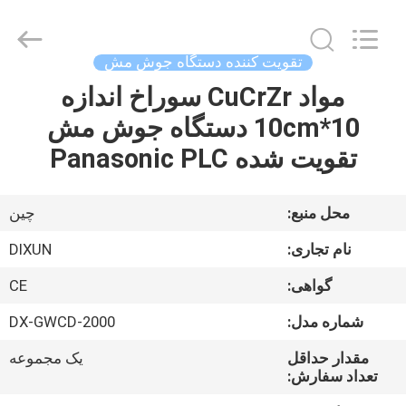
Dixun
Wire
Mesh
Products
Co.,
تقویت کننده دستگاه جوش مش
Ltd.
All
مواد CuCrZr سوراخ اندازه
صفحه
Rights
Reserved.
10*10cm دستگاه جوش مش
اصلی
تقویت شده Panasonic PLC
محصولات
محل منبع:
چین
نمایش
نام تجاری:
DIXUN
واقعیت
گواهی:
CE
مجازی
شماره مدل:
DX-GWCD-2000
درباره
مقدار حداقل
یک مجموعه
تعداد سفارش:
ما