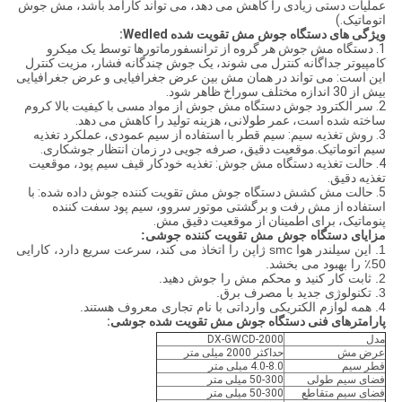
عملیات دستی زیادی را کاهش می دهد، می تواند کارآمد باشد، مش جوش
اتوماتیک.)
ویژگی های دستگاه جوش مش تقویت شده Wedled:
1. دستگاه مش جوش هر گروه از ترانسفورماتورها توسط یک میکرو
کامپیوتر جداگانه کنترل می شوند، یک جوش چندگانه فشار، مزیت کنترل
این است: می تواند در همان مش بین عرض جغرافیایی و عرض جغرافیایی
بیش از 30 اندازه مختلف سوراخ ظاهر شود.
2. سر الکترود جوش دستگاه مش جوش از مواد مسی با کیفیت بالا کروم
ساخته شده است، عمر طولانی، هزینه تولید را کاهش می دهد.
3. روش تغذیه سیم: سیم قطر با استفاده از سیم عمودی، عملکرد تغذیه
سیم اتوماتیک.موقعیت دقیق، صرفه جویی در زمان انتظار جوشکاری.
4. حالت تغذیه دستگاه مش جوش: تغذیه خودکار قیف سیم پود، موقعیت
تغذیه دقیق.
5. حالت مش کشش دستگاه جوش مش تقویت کننده جوش داده شده: با
استفاده از مش رفت و برگشتی موتور سروو، سیم پود سفت کننده
پنوماتیک، برای اطمینان از موقعیت دقیق مش.
مزایای دستگاه جوش مش تقویت کننده جوشی:
1. این سیلندر هوا smc ژاپن را اتخاذ می کند، سرعت سریع دارد، کارایی
50٪ را بهبود می بخشد.
2. ثابت کار کنید و محکم مش را جوش دهید.
3. تکنولوژی جدید با مصرف برق.
4. همه لوازم الکتریکی وارداتی با نام تجاری معروف هستند.
پارامترهای فنی دستگاه جوش مش تقویت شده جوشی:
مدل
DX-GWCD-2000
عرض مش
حداکثر 2000 میلی متر
قطر سیم
4.0-8.0 میلی متر
فضای سیم طولی
50-300 میلی متر
فضای سیم متقاطع
50-300 میلی متر