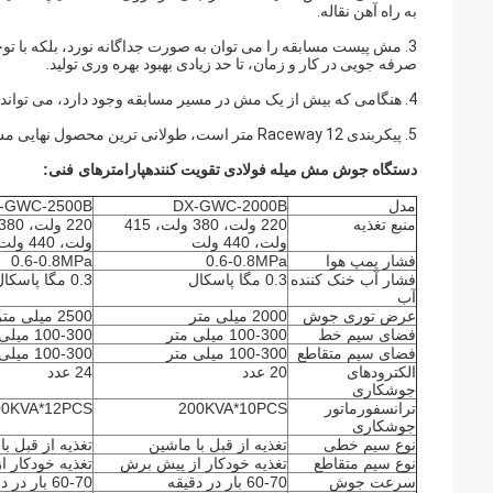
به راه آهن نقاله.
3. مش پیست مسابقه را می توان به صورت جداگانه نورد، بلکه با ت
صرفه جویی در کار و زمان، تا حد زیادی بهبود بهره وری تولید.
4. هنگامی که بیش از یک مش در مسیر مسابقه وجود دارد، می تواند به طور خودکار مش را به هم فشار دهد و مش را در انبوهی بیرون بیاورد.
5. پیکربندی Raceway 12 متر است، طولانی ترین محصول نهایی مش 6 متر است.(الزامات خاص را می توان سفارشی کرد)
دستگاه جوش مش میله فولادی تقویت کننده
پارامترهای فنی:
مدل
DX-GWC-2000B
-GWC-2500B
منبع تغذیه
220 ولت، 380 ولت، 415
ولت، 440 ولت
ولت، 440 ولت
فشار پمپ هوا
0.6-0.8MPa
0.6-0.8MPa
فشار آب خنک کننده
0.3 مگا پاسکال
0.3 مگا پاسکال
آب
عرض توری جوش
2000 میلی متر
2500 میلی متر
فضای سیم خط
100-300 میلی متر
100-300 میلی متر
فضای سیم متقاطع
100-300 میلی متر
100-300 میلی متر
الکترودهای
20 عدد
24 عدد
جوشکاری
ترانسفورماتور
200KVA*10PCS
00KVA*12PCS
جوشکاری
نوع سیم خطی
تغذیه از قبل با ماشین
تغذیه از قبل ب
نوع سیم متقاطع
تغذیه خودکار از پیش برش
تغذیه خودکار 
سرعت جوش
60-70 بار در دقیقه
60-70 بار در دقیقه