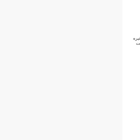
یره
ت