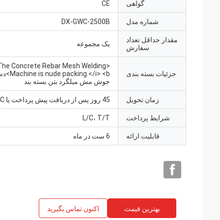
گواهی
CE
شماره مدل
DX-GWC-2500B
مقدار حداقل تعداد
یک مجموعه
سفارش
>The Concrete Rebar Mesh Welding
جزئیات بسته بندی
 packing.</i> <b
جوش مش میلگرد بتن بسته بند
زمان تحویل
45 روز پس از دریافت پیش پرداخت یا L/C
شرایط پرداخت
L/C، T/T
قابلیت ارائه
6 ست در ماه
بهترین قیمت
اکنون تماس بگیرید