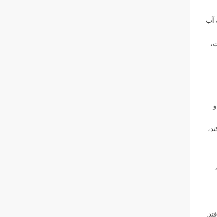
 آب
ت،
و
ند،