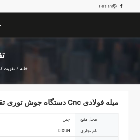
Persian
خ
تق
خانه
/
تقویت ک
میله فولادی Cnc دستگاه جوش توری تقویت کننده کشش سروو موتور
محل منبع
چین
نام تجاری
DIXUN