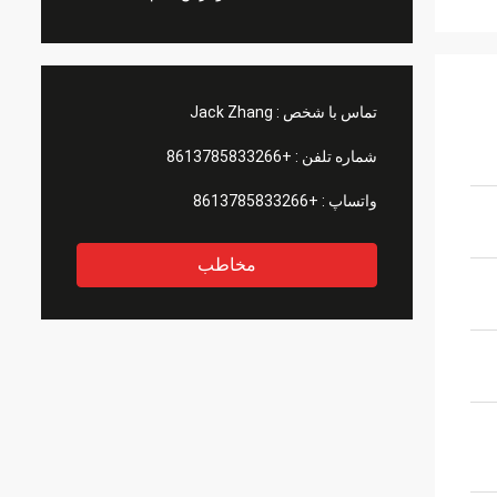
تماس با شخص :
Jack Zhang
شماره تلفن :
+8613785833266
واتساپ :
+8613785833266
مخاطب