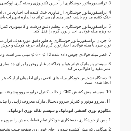
3. ترانسفورماتور جوشکاری از آخرین تکنولوژی ریخته گری اپوکسی خلاء استفاده می کند که با ترانسفورماتور جوشکاری عمومی متفاوت است.
4. ترانسفورماتور جوشکاری از فناوری خنک کننده آب اجباری برای اط
خنک کننده مداوم باشد، عمر مفید آن می تواند به اندازه تجهیزات باش
5. ترانسفورماتور جوشکاری با تنظیم دقیق درشت و کامپیوتری کنت
به ویژه میله فولادی آجدار نورد گرم را قفل کند.
6. جریان ترانسفورماتور جوشکاری به طور دقیق مورد هدف قرار می
نورد سرد یا میله فولادی آجدار نورد گرم دارای جرقه کوچک و جوش 
7. قطر میله فولادی جوش داده شده φ 6 ~ φ 12 میلی متر است و سرعت جوش 45-65 بار در دقیقه است.
8. سیستم پنوماتیک فیلتر هوا و جداکننده غبار روغن را برای جداساز
عمر مفید را طولانی تر کند.
9. دستگاه تشخیص خودکار میله های افقی برای اطمینان از اینکه ه
اتخاذ شده است.
10. سیستم مش کشش CNC از حالت کنترل درایو سروو پیشرفته بین المللی استفاده می کند.
11. سروو موتور و کنترلر سروو دیجیتال مارک معروف ژاپنی را بپذیرید، فاصله میله های عرضی را می توان خودسرانه تنظیم کرد و اندازه دقیق است.
مکانیزم توری کششی اتوماتیک و سیستم نقاله توری اتوماتیک:
1. پس از جوشکاری، دستکاری خودکار تمام قطعات مش را بیرون می کشد.(نیازی به کشیدن مش به صورت دستی نیست)
2. هنگامی که مش کشیده شده در جای خود روی صفحه فلیپ تشخیص داده شد، صفحه فلیپ به طور خودکار پایین می آید و مش به طور خودکار می افتد.