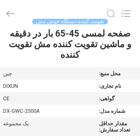
Dixun
Wire
Mesh
Products
Co.,
تقویت کننده دستگاه جوش مش
Ltd.
All
صفحه لمسی 45-65 بار در دقیقه
صفحه
Rights
Reserved.
و ماشین تقویت کننده مش تقویت
اصلی
کننده
محصولات
محل منبع:
چین
نمایش
نام تجاری:
DIXUN
واقعیت
گواهی:
CE
مجازی
شماره مدل:
DX-GWC-2500A
درباره
مقدار حداقل
یک مجموعه
تعداد سفارش:
ما