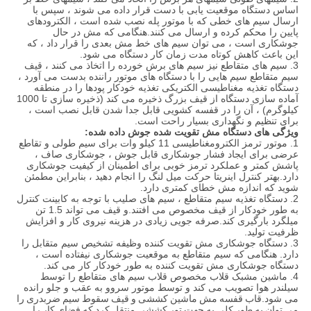
اساس دستگاه موقعیت یابی با دست قرار داده می شوند ، سپس با
ارسال سیم های خطی که با موتور پله نصب شده است ، الکترودهای
پایین را محکم کرده و ارسال می کنند.هنگامی که مش در حال
جوشکاری است ، می توان سیم های خط مش بعدی را قرار داد ، که
این باعث کاهش کوتاه مدت زمان کار دستگاه می شود.
3. سیم های متقاطع نیز سیم های برش خورده را اتخاذ می کنند ، قیف
سیم متقاطع سیم هایی را با دستگاه های موتور راننده بدست می آورد ،
دستگاه تغذیه مغناطیسی الکتریکی تغذیه خودکار پودها را در منطقه
آماده سازی دستگاه از قیف بزرگ ذخیره می کند (ذخیره سازی تا 1000
کیلوگرم) ، آن را در قفسه کشویی قابل جدا شدن قابل نصب است ،
برای تنظیم و نگهداری بسیار راحت است.
ویژگی های دستگاه مش تقویت شده جوش داده شده:
1. موتور ترمز الکترومغناطیسی 11 کیلو وات برای سیم طولی و تقاطع
عرضی برای ایجاد فشار جوشکاری قابل جوش ، جوشکاری صاف ،
پاشش کمتر و عملکرد ترمز خوبی برای اطمینان از کیفیت جوشکاری
دارد.بهتر کنترل اینریتا حرکت میل لنگ را انجام دهید ، بنابراین مطمئن
شوید که اندازه مش خطای کمتری دارد.
2. دستگاه تغذیه سیم متقاطع ، سیم های صلیب با توجه به کابینت کنترل
به طور خودکار از قیف مخصوص می افتند.و قیف می تواند 1.5 تن
میلگرد بارگیری کند.صرفه جویی زیادی در هزینه نیروی کار و افزایش
ظرفیت تولید.
3. دستگاه جوشکاری مش تقویت کننده وظیفه تشخیص سیم متقابل را
دارد. هنگامی که سیم متقاطع به موقعیت جوشکاری نیفتاده است ،
دستگاه جوشکاری مش تقویت کننده به طور خودکار کار می کند.
4. ماشین مشبک قلاب مخصوص قلاب سیم های متقاطع را توسط
سیلندر هوا تصویب می کند و توسط موتور سروو به عقب و جلو رانده
می شود.
قاب قفسه مش ماشین کششی و قیف سقوط سیم ضربدری را
می توان به طور کلی به جهت تور کششی منتقل کرد.که فضای کار را