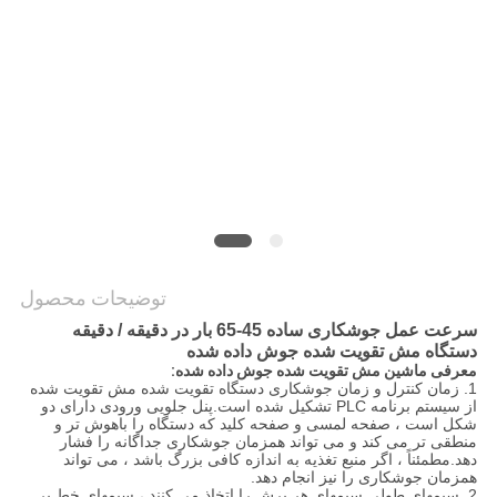
نقشه
سایت
PRIVACY
POLICY
توضیحات محصول
سرعت عمل جوشکاری ساده 45-65 بار در دقیقه / دقیقه
دستگاه مش تقویت شده جوش داده شده
معرفی ماشین مش تقویت شده جوش داده شده:
1. زمان کنترل و زمان جوشکاری دستگاه تقویت شده مش تقویت شده
از سیستم برنامه PLC تشکیل شده است.پنل جلویی ورودی دارای دو
شکل است ، صفحه لمسی و صفحه کلید که دستگاه را باهوش تر و
منطقی تر می کند و می تواند همزمان جوشکاری جداگانه را فشار
دهد.مطمئناً ، اگر منبع تغذیه به اندازه کافی بزرگ باشد ، می تواند
همزمان جوشکاری را نیز انجام دهد.
2. سیمهای طولی سیمهای هر برش را اتخاذ می کنند ، سیمهای خط بر