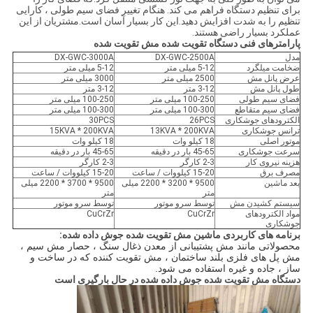
برای تنظیم دستگاه فراهم می کند. هنگام تغییر فضای سیم طولی ، کارایی
تنظیم را به شدت افزایش دهید.این کار بسیار آسان است.مشتریان از این
عملکرد بسیار راضی هستند.
پارامترهای فنی دستگاه تقویت شده مش تقویت شده
مدل
DX-GWC-2500A
DX-GWC-3000A
ضخامت میلگرد
5-12 میلی متر
5-12 میلی متر
عرض پانل مش
2500 میلی متر
3000 میلی متر
طول پانل مش
3-12 متر
3-12 متر
فضای سیم طولی
100-250 میلی متر
100-250 میلی متر
فضای سیم متقاطع
100-300 میلی متر
100-300 میلی متر
الکترودهای جوشکاری
26PCS
30PCS
ترانس جوشکاری
13KVA * 200KVA
15KVA * 200KVA
موتور اصلی
18 کیلو وات
18 کیلو وات
سرعت جوشکاری
45-65 بار در دقیقه
45-65 بار در دقیقه
هزینه نیروی کار
2-3 کارگر
2-3 کارگر
مصرف برق
15-20 کیلووات / ساعت
15-20 کیلووات / ساعت
بعد ماشین
9500 * 3200 * 2200 میلی
9500 * 3700 * 2200 میلی
متر
متر
سیستم کشیدن مش
توسط سرو موتور
توسط سرو موتور
مواد الکترودهای
CuCrZr
CuCrZr
جوشکاری
برنامه های کاربردی ماشین مش تقویت شده جوش داده شده:
محصولاتی مانند مش پشتیبانی از معدن ذغال سنگ ، حصار مش سیم ،
مش پل های فلزی بلند ساختمان ، مش تقویت کننده که در ساخت و
ساز ، جاده و غیره استفاده می شود.
دستگاه مش تقویت شده جوش داده شده در حال بارگیری است