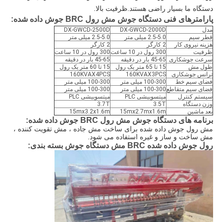
دستگاه ما بسیار راضی هستند.ظرفیت بالا.
پارامترهای فنی دستگاه جوش مش رول BRC جوش داده شده:
مدل
DX-GWCD-2000D
DX-GWCD-2500D
قطر سیم
2.5-5.0 میلی متر
2.5-5.0 میلی متر
هزینه نیروی کار
2 کارگر
2 کارگر
ظرفیت
300 رول در 10 ساعت
300 رول در 10 ساعت
سرعت جوشکاری
45-65 بار در دقیقه
45-65 بار در دقیقه
طول مش
15 تا 65 متر یک رول
15 تا 60 متر یک رول
ترانس جوشکاری
160KVAX3PCS
160KVAX4PCS
فضای سیم خط
100-300 میلی متر
100-300 میلی متر
فضای سیم متقاطع
100-300 میلی متر
100-300 میلی متر
سیستم کنترل
میتسوبیشی PLC
میتسوبیشی PLC
وزن دستگاه
3.5T
3.7T
بعد ماشین
15mx2.7mx1.6m
15mx3.2x1.6m
برنامه های دستگاه جوش مش رول BRC جوش داده شده:
مش رول جوش داده شده برای ساخت مش جاده ، مش تقویت کننده ،
مش ساخت و ساز و غیره استفاده می شود.
رول جوش داده شده BRC مش دستگاه جوش بسته بندی: