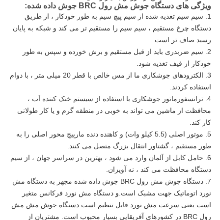
ویژگی های دستگاه جوش مش رول BRC جوش داده شده:
1. سیم سیم تغذیه شده از سیم پیچ سیم به طور خودکار ، از طریق
دستگاه چرخ مستقیم ، سیم سیم را مستقیم تر می کند و شبکه به پایان
رسید صاف تر است
2. سیم ضربدری باید از قبل مستقیم و برش خورده و سپس به طور
خودکار از قیف تغذیه شود.
3. الکترودهای جوشکاری ما از مس خالص با قطر 20 میلی متر ، با دوام
استفاده کردند.
4. ترانسفورماتور جوشکاری با استفاده از سیستم خنک کننده آب ،
محافظت از ماشین می تواند به خوبی در منطقه گرم و یا کار طولانی
کار کند.
5. موتور اصلی (5.5 کیلو وات) و کاهنده دنده مارپیچ محور اصلی را به
طور مستقیم ، گشتاور انتقال بزرگ متصل می کنند.
6. حامل کابل از آلمان وارد می شود ، بهترین در سراسر جهان ، از سیم
دستگاه محافظت می کند ، نه آویزان.
7. دستگاه جوش مش رول BRC جوش داده شده مجهز به دستگاه مش
نورد اتوماتیک جهت مشبک است.و دستگاه مش نورد فرکانس متغیر
است.یعنی سرعت مش نورد قابل تنظیم است.دستگاه جوش مش مش
رول BRC در کشورهای آفریقایی بسیار محبوب است. مشتریان از