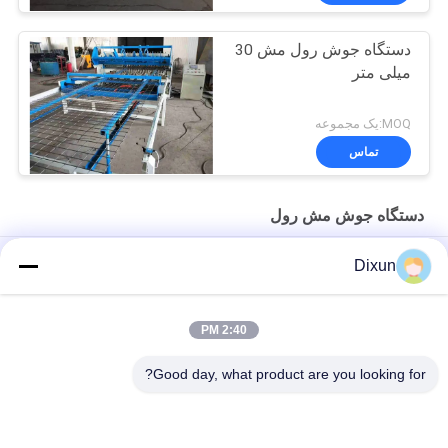
دستگاه جوش رول مش 30
میلی متر
MOQ:یک مجموعه
تماس
دستگاه جوش مش رول
سرعت جوش 75 بار طول رول 30 متر Plc دستگاه تولید مش
Dixun
طول 60 متر Plc 2.5 میلی متر دستگاه رول مش جوش
2:40 PM
اندازه سوراخ 10*10 سانتی متر ساخت و ساز 3-6 میلی متر دستگاه
مش جوش
Good day, what product are you looking for?
دسته بندی های محبوب
همه