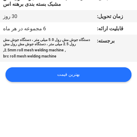
مشبک بسته بندی برهنه اس
تور
زمان تحویل:
30 روز
کارخانه
قابلیت ارائه:
6 مجموعه در هر ماه
برجسته:
دستگاه جوش مش رول 5.0 میلی متر ، دستگاه جوش مش
کنترل
رول 2.5 میلی متر ، دستگاه جوش مش رول مش
,
,
2.5mm roll mesh welding machine
کیفیت
brc roll mesh welding machine
با
بهترین قیمت
ما
تماس
بگیرید
درخواست
نقل قول