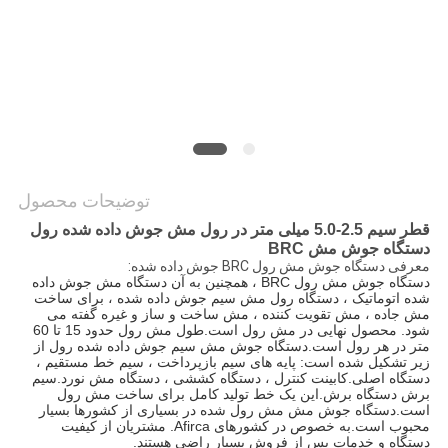
نقشه
سایت
PRIVACY
POLICY
توضیحات محصول
قطر سیم 2.5-5.0 میلی متر در رول مش جوش داده شده رول
دستگاه جوش مش BRC
معرفی دستگاه جوش مش رول BRC جوش داده شده:
دستگاه جوش مش رول BRC ، همچنین به آن دستگاه مش جوش داده
شده اتوماتیک ، دستگاه رول مش سیم جوش داده شده ، برای ساخت
مش جاده ، مش تقویت کننده ، مش ساخت و ساز و غیره گفته می
شود. محصول نهایی در مش رول است.طول مش رول حدود 15 تا 60
متر در هر رول است.دستگاه جوش مش سیم جوش داده شده رول از
زیر تشکیل شده است: پایه های سیم بازپرداخت ، سیم خط مستقیم ،
دستگاه اصلی.کابینت کنترل ، دستگاه کششی ، دستگاه مش نورد.سیم
برش دستگاه برش.این یک خط تولید کامل برای ساخت مش رول
است.دستگاه جوش مش مش رول شده در بسیاری از کشورها بسیار
محبوب است.به خصوص در کشورهای Afirca. مشتریان از کیفیت
دستگاه و خدمات پس از فروش بسیار راضی هستند.