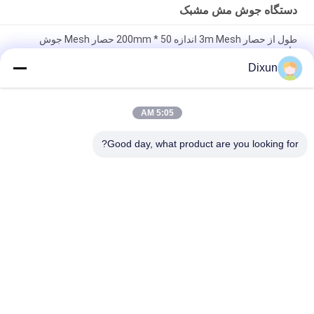
دستگاه جوش مش مشبک
طول از حصار 3m Mesh اندازه 50 * 200mm حصار Mesh جوش
ماشین
Dixun
اندازه شبکه 50 * 50mm سیم گالوانیزه 3mm حصار شبکه جوش
ماشین
5:05 AM
ظرفیت خم آنلاین 60 عدد / ساعت مش به اندازه 50 * 200 میلی متر
حصار دستگاه جوش مش
Good day, what product are you looking for?
دسته بندی های محبوب
همه
تقویت کننده دستگاه 
سیم جوش ماشین 
جوش مش
آلات
دستگاه جوش پانل 
دستگاه جوش مش 
مش
مشبک
دستگاه جوش مش 
دستگاه حصار گره 
ساخت و ساز
ثابت