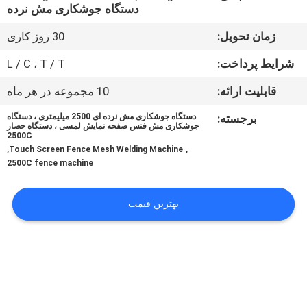
دستگاه جوشکاری مش نرده
تور
زمان تحویل:
30 روز کاری
کارخانه
شرایط پرداخت:
L / C ، T / T
قابلیت ارائه:
10 مجموعه در هر ماه
کنترل
برجسته:
دستگاه جوشکاری مش نرده ای 2500 میلیمتری ، دستگاه
کیفیت
جوشکاری مش فنس صفحه نمایش لمسی ، دستگاه حصار
2500C
,
,
Touch Screen Fence Mesh Welding Machine
با
2500C fence machine
ما
بهترین قیمت
تماس
بگیرید
درخواست
نقل قول