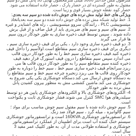
مترطول مش حداکثر 3000 میلی مترمحصول نهایی 3D پانل مش دو سیم
مفتول به طور گسترده ای در حصار پارک ، حصار جاده استفاده می شود.
حصار کوه. نقطه جوش بسیار قوی و زیبا است.
ویژگی های خط تولید مش نرده های جوش داده شده دو سیم سه بعدی:
1.
خط تولید شبکه مش نرده های جوش داده شده دو سیم سه بعدی
اتخاذ
میتسوبیشی PLC ، رانندگان سروو میتسوبیشی ، رله های اشنایدر و غیره
2. سیم های سیم و سیم های ضربدری باید از قبل صاف و از قبل برش
داده شوند ، سپس توسط قیف ذخیره سازی به طور خودکار درون سیم
ها قرار می گیرند
3. دو قیف ذخیره سازی وجود دارد ، یکی برای قیف ذخیره سازی سیم ،
دیگری برای قیف ذخیره سازی سیم متقاطع است.اولاًسیم را داخل قیف
ذخیره کنید.قیف ذخیره سازی سیم خط را به طور خودکار درون قالب
می اندازد.سپس سیم متقاطع را درون قیف استورگ قرار دهید.قیف
ذخیره کننده سیم متقاطع سیم را به طور خودکار درون قالب ها می
ریزد.سرانجام.قیف ذخیره سازی سیم خط ، سیم خط را دوباره به طور
خودکار روی قالب ها می ریزد.زنجیره چرخه سیم خط و سیم متقاطع را
به دستگاه جوش ارسال می کند.دستگاه جوشکاری یکی یکی شروع به
جوشکاری می کند.ماشین کششی مش به منظور بیرون کشیدن پانل
مش نرده به طور خودکار.
4- الکترودهای جوشکاری بالا و الکترودهای جوشکاری پایین هر دو توسط
سیلندرهای هوا SMC کنترل می شوند.فشار جوشکاری ثابت و یکنواخت
است.
5. سیم جوش داده شده با سیم مفتول سیم جوش مناسب برای مواد ؛
سیم گالوانیزه ، میله گرد ، سیم فولاد ضد زنگ.
6. ترانسفورماتور جوشکاری 160KVA است.و ترانسفورماتور جوشکاری
سیستم خنک کننده آب است.برای اطمینان از عملکرد ترانسفورماتور
جوشکاری و استفاده طولانی مدت از آن. به طور کلییک عمر مفید 3
سال است.