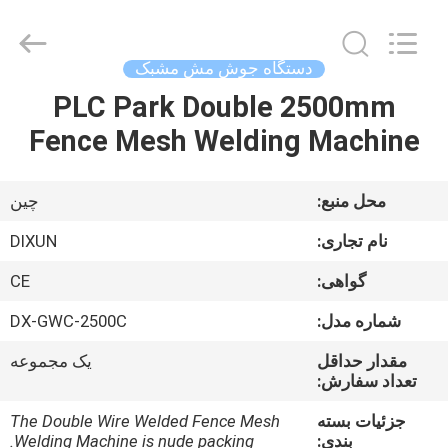
Dixun
Wire
Mesh
Products
Co.,
دستگاه جوش مش مشبک
Ltd.
All
PLC Park Double 2500mm
صفحه
Rights
Reserved.
Fence Mesh Welding Machine
اصلی
محصولات
محل منبع:
چین
نام تجاری:
DIXUN
نمایش
گواهی:
CE
واقعیت
شماره مدل:
DX-GWC-2500C
مجازی
مقدار حداقل
یک مجموعه
تعداد سفارش:
درباره
جزئیات بسته
The Double Wire Welded Fence Mesh
ما
بندی:
Welding Machine is nude packing.