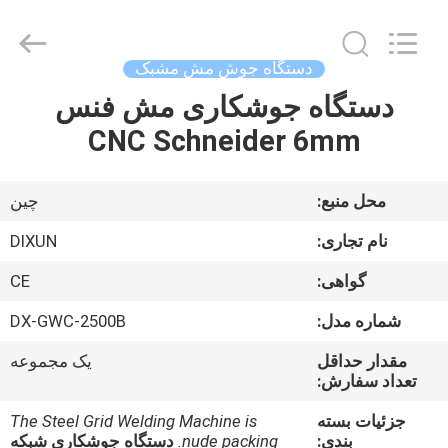
Dixun
Wire
Mesh
Products
Co.,
دستگاه جوش مش مشبک
Ltd.
All
دستگاه جوشکاری مش فنس
صفحه
Rights
Reserved.
CNC Schneider 6mm
اصلی
محصولات
محل منبع:
چین
نام تجاری:
DIXUN
نمایش
گواهی:
CE
واقعیت
شماره مدل:
DX-GWC-2500B
مجازی
مقدار حداقل
یک مجموعه
تعداد سفارش:
درباره
جزئیات بسته
The Steel Grid Welding Machine is
ما
بندی:
nude packing.
دستگاه جوشکاری شبکه