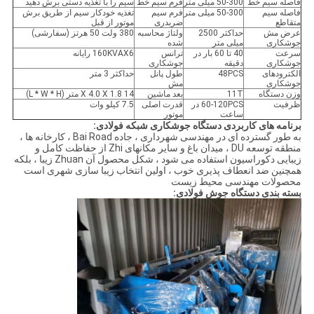
فاصله سیم خط
50-300 میلی متر
فرم سیم خط
سیم را با تغذیه دستی برش دهید
فاصله سیم
50-300 میلی متر
فرم سیم
تغذیه خودکار سیم از طریق برش
متقاطع
ضربدری
موتور از قبل
عرض مش
حداکثر 2500
ولتاژ محاسبه
380 ولت 50 هرتز (سفارشی)
جوشکاری
میلی متر
شده
سرعت
40 تا 60 بار در
ترانس
160KVAX6 رایانه
جوشکاری
دقیقه
جوشکاری
الکترودهای
48PCS
طول پانل
حداکثر 3 متر
جوشکاری
مش
وزن دستگاه
11T
بعد ماشین
14 X 4.0 X 1.8 متر (L * W * H)
ظرفیت
60-120PCS در
قدرت اصلی
7.5 کیلو وات
ساعت
موتور
برنامه های کاربردی دستگاه جوشکاری شبکه فولادی:
به طور گسترده ای در مهندسی شهرداری ، جاده Bai Road ، کارخانه ها ،
منطقه توسعه DU ، میدان باغ و سایر مکانهای Zhi از حفاظت کامل و
زیبایی دکوراسیون استفاده می شود ، شکل محصول آن Zhuan زیبا ، بلکه
همچنین ضد انعطاف پذیری خوب ، اولین انتخاب زیبا سازی شهری است
محصولات مهندسی محیط زیست
بسته بندی دستگاه جوش فولادی: