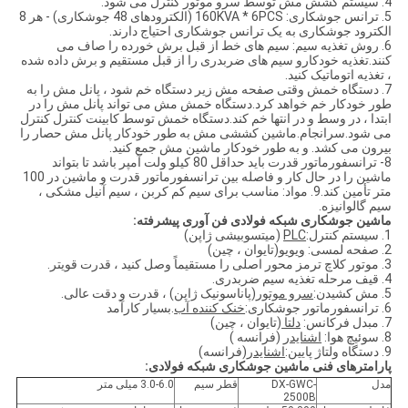
4. سیستم کشش مش توسط سرو موتور کنترل می شود.
5. ترانس جوشکاری: 160KVA * 6PCS (الکترودهای 48 جوشکاری) - هر 8
الکترود جوشکاری به یک ترانس جوشکاری احتیاج دارند.
6. روش تغذیه سیم: سیم های خط از قبل برش خورده را صاف می
کنند.تغذیه خودکارو سیم های ضربدری را از قبل مستقیم و برش داده شده
، تغذیه اتوماتیک کنید.
7. دستگاه خمش وقتی صفحه مش زیر دستگاه خم شود ، پانل مش را به
طور خودکار خم خواهد کرد.دستگاه خمش مش می تواند پانل مش را در
ابتدا ، در وسط و در انتها خم کند.دستگاه خمش توسط کابینت کنترل کنترل
می شود.سرانجام.ماشین کششی مش به طور خودکار پانل مش حصار را
بیرون می کشد. و به طور خودکار ماشین مش جمع کنید.
8- ترانسفورماتور قدرت باید حداقل 80 کیلو ولت آمپر باشد تا بتواند
ماشین را در حال کار و فاصله بین ترانسفورماتور قدرت و ماشین در 100
متر تأمین کند.9. مواد: مناسب برای سیم کم کربن ، سیم آنیل مشکی ،
سیم گالوانیزه.
ماشین جوشکاری شبکه فولادی فن آوری پیشرفته:
1. سیستم کنترل:
PLC
(میتسوبیشی ژاپن)
2. صفحه لمسی:
ویویو
(تایوان ، چین)
3. موتور کلاچ ترمز محور اصلی را مستقیماً وصل کنید ، قدرت قویتر.
4. قیف مرحله تغذیه سیم ضربدری.
5. مش کشیدن:
سرو موتور
(پاناسونیک ژاپن) ، قدرت و دقت عالی.
6. ترانسفورماتور جوشکاری:
خنک کننده آب
.بسیار کارآمد
7. مبدل فرکانس:
دلتا
(تایوان ، چین)
8. سوئیچ هوا:
اشنایدر
(فرانسه )
9. دستگاه ولتاژ پایین:
اشنایدر
(فرانسه)
پارامترهای فنی ماشین جوشکاری شبکه فولادی:
مدل
DX-GWC-
قطر سیم
3.0-6.0 میلی متر
2500B