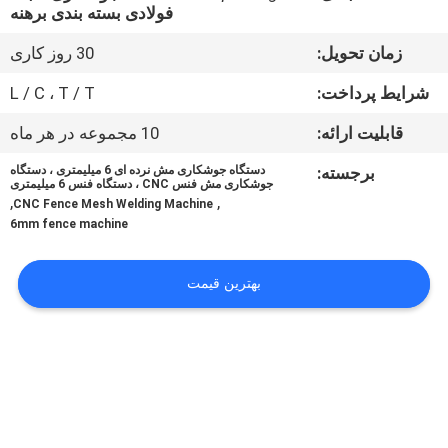
فولادی بسته بندی برهنه
تور
زمان تحویل:
30 روز کاری
کارخانه
شرایط پرداخت:
L / C ، T / T
قابلیت ارائه:
10 مجموعه در هر ماه
کنترل
برجسته:
دستگاه جوشکاری مش نرده ای 6 میلیمتری ، دستگاه
کیفیت
جوشکاری مش فنس CNC ، دستگاه فنس 6 میلیمتری
,
,
CNC Fence Mesh Welding Machine
6mm fence machine
با
ما
بهترین قیمت
تماس
بگیرید
درخواست
نقل قول