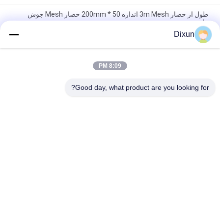
طول از حصار 3m Mesh اندازه 50 * 200mm حصار Mesh جوش
ماشین
Dixun
اندازه شبکه 50 * 50mm سیم گالوانیزه 3mm حصار شبکه جوش
ماشین
8:09 PM
ظرفیت خم آنلاین 60 عدد / ساعت مش به اندازه 50 * 200 میلی متر
حصار دستگاه جوش مش
Good day, what product are you looking for?
دسته بندی های محبوب
همه
تقویت کننده دستگاه 
سیم جوش ماشین 
جوش مش
آلات
دستگاه جوش پانل 
دستگاه جوش مش 
مش
مشبک
دستگاه جوش مش 
دستگاه حصار گره 
ساخت و ساز
ثابت