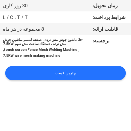
زمان تحویل:
30 روز کاری
تور
شرایط پرداخت:
L / C ، T / T
کارخانه
قابلیت ارائه:
8 مجموعه در هر ماه
برجسته:
3m ماشین جوش مش نرده ، صفحه لمسی ماشین جوش
کنترل
مش نرده ، دستگاه ساخت مش سیم 7.5KW
,
,
touch screen Fence Mesh Welding Machine
کیفیت
7.5KW wire mesh making machine
با
بهترین قیمت
ما
تماس
بگیرید
درخواست
نقل قول