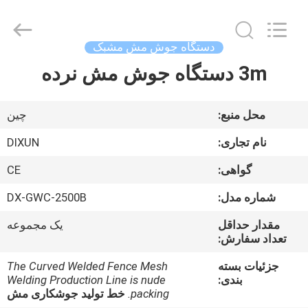
Dixun
Wire
Mesh
Products
Co.,
دستگاه جوش مش مشبک
Ltd.
All
3m دستگاه جوش مش نرده
صفحه
Rights
Reserved.
اصلی
محل منبع:
چین
محصولات
نام تجاری:
DIXUN
گواهی:
CE
نمایش
شماره مدل:
DX-GWC-2500B
واقعیت
مقدار حداقل
یک مجموعه
مجازی
تعداد سفارش:
جزئیات بسته
The Curved Welded Fence Mesh
درباره
بندی:
Welding Production Line is nude
ما
packing.
خط تولید جوشکاری مش