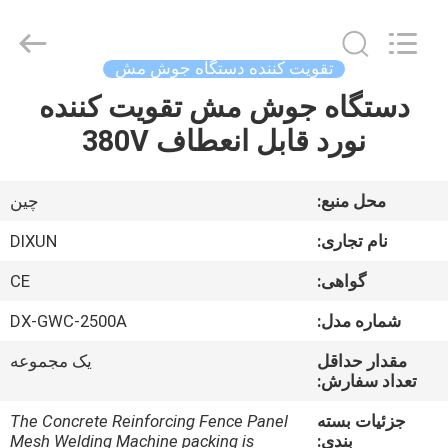
Dixun
Wire
Mesh
Products
Co.,
تقویت کننده دستگاه جوش مش
Ltd.
All
دستگاه جوش مش تقویت کننده
صفحه
Rights
Reserved.
نورد قابل انعطاف 380V
اصلی
محصولات
محل منبع:
چین
نام تجاری:
DIXUN
نمایش
گواهی:
CE
واقعیت
شماره مدل:
DX-GWC-2500A
مجازی
مقدار حداقل
یک مجموعه
تعداد سفارش:
درباره
جزئیات بسته
The Concrete Reinforcing Fence Panel
ما
بندی:
Mesh Welding Machine packing is