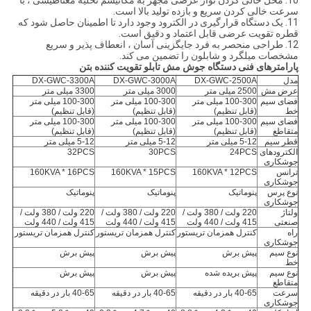
10. محل خالی کردن نوار عرضی مجهز به مکانیسم تخلیه مغناطیسی ، با
سرعت خالی کردن سریع و بازده تولید بالا است.
11. یک دستگاه قرارگیری در الکترود وجود دارد تا اطمینان حاصل شود که
قطره تقویت عرضی قابل اعتماد و دقیق است.
12. طراحی منحصر به فرد جایگزینی آسان ، انعطاف پذیر و سریع
مشخصات میلگرد و شابلون را تضمین می کند.
پارامترهای فنی دستگاه جوش مش تابلو تقویت کننده بتن
مدل
DX-GWC-2500A
DX-GWC-3000A
DX-GWC-3300A
عرض مش
2500 میلی متر
3000 میلی متر
3300 میلی متر
فضای سیم
100-300 میلی متر
100-300 میلی متر
100-300 میلی متر
خط
(قابل تنظیم)
(قابل تنظیم)
(قابل تنظیم)
فضای سیم
100-300 میلی متر
100-300 میلی متر
100-300 میلی متر
متقاطع
(قابل تنظیم)
(قابل تنظیم)
(قابل تنظیم)
قطر سیم
5-12 میلی متر
5-12 میلی متر
5-12 میلی متر
الکترودهای
24PCS
30PCS
32PCS
جوشکاری
ترانس
160KVA * 12PCS
160KVA * 15PCS
160KVA * 16PCS
جوشکاری
نوع پرس
پنوماتیک
پنوماتیک
پنوماتیک
جوشکاری
ولتاژ
220 ولت / 380 ولت /
220 ولت / 380 ولت /
220 ولت / 380 ولت /
صنعتی
415 ولت / 440 ولت
415 ولت / 440 ولت
415 ولت / 440 ولت
راه
کنترل همزمان تریستور
کنترل همزمان تریستور
کنترل همزمان تریستور
جوشکاری
نوع سیم
پیش برش
پیش برش
پیش برش
خط
نوع سیم
پیش بریده شده
پیش برش
پیش برش
متقاطع
سرعت
40-65 بار در دقیقه
40-65 بار در دقیقه
40-65 بار در دقیقه
جوشکاری