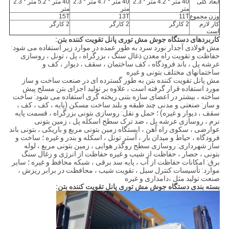
ابعاد کلی
40 متر * 4.2 متر * 2.3
40 متر * 4.7 متر * 2.3
40 متر * 5.2 متر * 2.3
متر
متر
متر
وزن مجموع
11T
13T
15T
کار لازم
2 کارگر
2 کارگر
2 کارگر
است
کاربردهای دستگاه جوش مش توری پانل تقویت کننده بتن:
مش فولادی آجدار نورد سرد به طور عمده در موارد زیر استفاده می شود:
حفاظت و تقویت راه معدن ذغال سنگ ، بزرگراه ، پل ، تونل ، روسازی
عرشه پل ، باند فرودگاه ، کف ساختمان ، سقف ، دیوار ، کف و
ساختمانهای مختلف بتونی و غیره
مش پانل تقویت کننده بتن به طور گسترده ای در صنعت ساخت و ساز
مورد استفاده قرار گرفته است ، علاوه بر تولید اجزای بتن مسلح پیش
ساخته ، بیشتر در اعضای سازه بتنی ریخته گری استفاده می شود: ساخت
و ساز: صنعتی و مدنی چند طبقه و بلند ساخت مسکن (پایه ، کف ، کف ،
سقف ، دیوار و غیره) ؛ حمل و نقل: روسازی بتونی بزرگراه ، قسمت پایه
نرم ، روسازی عرشه پل ، ضد ترک سطح اسکله پل ، زمین بتونی
عوارضی ، سکوی راه آهن ، ایستگاه زمین بتونی مربع و باریکی ، بتونی باند
فرودگاه ، حیاط و میدان بار ، آستر تونل ، اسکله و بندر و غیره ؛ ساخت و
ساز شهرداری: روسازی سطح روگذر هوایی ، زمین بتونی مربع ، لوله
بتونی ، حصار ، حفاظت از شیب و غیره حفاظت از انرژی و زغال سنگ
برق: امکانات حفاظت از آب ، پایه سد برقی ، شبکه محافظ و غیره ؛ سایر
موارد: تأسیسات کنترل سیل ، تقویت شیب ، محافظت در برابر ریزش ،
صنعت تولید مثل ،دامداری و غیره
بسته بندی دستگاه جوش مش توری پانل تقویت کننده بتن: