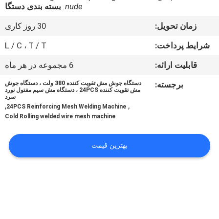
nude.
بسته بندی دستگا
تور
زمان تحویل:
30 روز کاری
کارخانه
شرایط پرداخت:
L / C ، T / T
قابلیت ارائه:
6 مجموعه در هر ماه
کنترل
برجسته:
دستگاه جوش مش تقویت کننده 380 ولت ، دستگاه جوش
کیفیت
مش تقویت کننده 24PCS ، دستگاه مش سیم مفتول نورد
سرد
,
,
24PCS Reinforcing Mesh Welding Machine
با
Cold Rolling welded wire mesh machine
ما
بهترین قیمت
تماس
بگیرید
درخواست
نقل قول