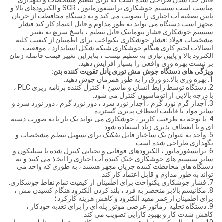
قابل جدا شدن طراحی شده است که برای تنظیم مشخصات و نگهداری
مناسب است.سیستم جوشکاری ترانسفورماتور ، SCR و الکترودهای بالا و
پایین تصفیه آب اجباری را تصویب می کند و به دستگاه محافظت از جریان
مجهز است.دستگاه می تواند به طور مداوم و قابل اعتماد کار کند.فشار
سیستم جوشکاری فشار پنوماتیک قابل تنظیم ، پاسخ سریع به تغییر
مشخصات فولاد ؛فشار جوشکاری یکنواخت برای اطمینان از کیفیت کلیه
اتصالات لحیم کاری.هنگام جوشکاری شبکه شکل استاندارد ، موقعیت
الکترود بالا و پایین نیازی به تنظیم نیست ، بنابراین تغییر قیمت فاصله زمان
بر نیست.بهره وری واقعی را بسیار افزایش دهید.
ویژگی های دستگاه جوش مش توری پانل تقویت کننده بتن:
1. بهره وری بالا.دو ورق را به طور همزمان جوش دهید.
2. دستگاه توسط رابط انسان و ماشین + کنترل کننده برنامه ریزی PLC ،
با درجه بالایی از اتوماسیون کنترل می شود.
3. آجدار گرم نورد گرم ، آجدار نورد سرد ، دور نورد گرم ، دور نورد سرد و
سایر مواد با قابلیت انعطاف پذیری گسترده.
4. با توجه به ظرفیت کاربر ، جوشکاری می تواند یک بار یا به صورت دسته
ای و با انعطاف پذیری زیاد استفاده شود.
5. واحد به عنوان یک ساختار قابل تفکیک برای تسهیل تنظیم مشخصات و
نگهداری طراحی شده است.
6. ترانسفورماتور ، الکترودهای فوقانی و تحتانی کنترل شده با سیلیکون و
سایر سیستم های جوشکاری خنک کننده آب اجباری را اتخاذ می کنند و به
دستگاه های محافظت کننده جریان مجهز هستند ، به طوری که واحد می
تواند به طور مداوم و قابل اعتماد کار کند.
7. فشار جوشکاری یکنواخت برای اطمینان از کیفیت تمام نقاط جوشکاری.
8. مکانیسم بالابر منحصر به فرد ، بلند کردن الکترود هنگام کشیدن مش ،
برای اطمینان از عمر مفید الکترود و کاهش هزینه کارکرد ؛
9. دستگاه تخلیه آرماتور عرضی موتور پله ای را برای تغذیه خودکار ،
کاهش شدت کار و بهبود کارایی تصویب می کند.