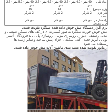
ابعاد کلی
40 متر * 4.2 متر * 2.3
40 متر * 4.7 متر * 2.3
40 متر * 5.2 متر * 2.3
متر
متر
متر
وزن مجموع
11T
13T
15T
کار لازم
2 کارگر
2 کارگر
2 کارگر
است
راه مش در
خودکار
خودکار
خودکار
حال سقوط
نرم افزار دستگاه مش جوش داده شده میلگرد تقویت شده:
مش جوش خورده میلگرد به طور گسترده ای در کف های مسکن صنعتی و
مدنی ، سقف ، دیوار ، روسازی بتونی ، روسازی پل ، باند فرودگاه ، آستر
تونل ، آبریز جعبه ، کف اسکله ، اجزای پیش ساخته و سایر زمینه ها
استفاده می شود
آرماتور تقویت شده بسته بندی ماشین آلات مش جوش داده شده: