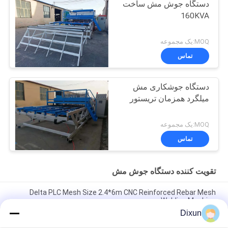
دستگاه جوش مش ساخت
160KVA
MOQ:یک مجموعه
تماس
دستگاه جوشکاری مش
میلگرد همزمان تریستور
MOQ:یک مجموعه
تماس
تقویت کننده دستگاه جوش مش
Delta PLC Mesh Size 2.4*6m CNC Reinforced Rebar Mesh
Welding Machine
Dixun
Mesh Size 200*200mm Mesh Length 12m Concrete