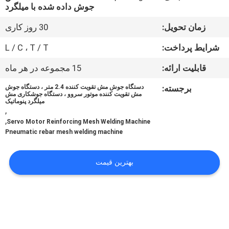
جوش داده شده با میلگرد
تور
زمان تحویل:
30 روز کاری
کارخانه
شرایط پرداخت:
L / C ، T / T
قابلیت ارائه:
15 مجموعه در هر ماه
کنترل
برجسته:
دستگاه جوش مش تقویت کننده 2.4 متر ، دستگاه جوش
کیفیت
مش تقویت کننده موتور سروو ، دستگاه جوشکاری مش
میلگرد پنوماتیک
,
,
با
Servo Motor Reinforcing Mesh Welding Machine
Pneumatic rebar mesh welding machine
ما
تماس
بهترین قیمت
بگیرید
درخواست
نقل قول