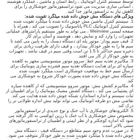
توسط سیستم کنترل اتوماتیک ، رابط انسان و ماشین ، عملکرد هوشمند
، انسانی سازی مدیریت می شود.ترانسفورماتور جوشکاری را برای
کاهش نیاز به ترانسفورماتور جدا کنید.
ویژگی های دستگاه مش جوش داده شده میلگرد تقویت شده:
1. سیستم کنترل ماشین مش جوش داده شده با میلگرد تقویت شده
سیستم کنترل اتوماتیک PLC پاناسونیک را تصویب می کند ، همراه با
صفحه لمسی Weinview ، می تواند به طور مستقیم پارامترهای عملیاتی
تجهیزات را وارد کند و نمایش دهد ، هوشمند و آسان برای کار.
2. قیف سیم پودار: موتور پله ای دستگاه دیسک را به پایین می کشد تا
سیم ها را به طور خودکار بیندازد ، و قیف دارای ظرفیت زیادی برای
ذخیره سیم حداکثر تا 1.5 تن است.وقتی سیم در قیف نباشد ، تجهیزات
به طور خودکار از کار می افتند.
3. مکانیزم تغذیه سیم خط: سروو موتور میتسوبیشی مجهز به کاهنده
سیاره ای برای هدایت دستگاه تغذیه سیم فشرده سازی پنوماتیک برای
ارسال سیم خط به موقعیت جوشکاری است.میلگرد تقویت شده
دستگاه مش جوش داده شده بصورت خودکار شروع به جوشکاری می
کند.
4. مکانیزم کشش مش: موتور سروو میتسوبیشی که از کاهنده سیاره
ای پشتیبانی می کند ، دستگاه کشش مشبک پنوماتیک را برای اطمینان از
ثبات سیستم و اندازه استاندارد شبکه جوش داده شده هدایت می کند.
نقاشی مش دو طرفه اتوماتیک می تواند تولید مش اندازه طولانی تر را
درک کند.
5. الکترودهای جوشکاری با آب خنک و نوع جدیدی از ترانسفورماتور
مخصوص مش جوشکاری با آب خنک با رزین اپوکسی به کار گرفته می
شود که اندازه کوچکتر و از نظر ایمنی و اطمینان از ترانسفورماتورهای
سنتی بالاتر است.
6. در صورت عدم وجود سیم متقاطع در دستگاه قیف ، دستگاه مش
جوش داده شده با میلگرد تقویت شده به طور خودکار متوقف می شود.