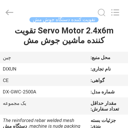
Dixun
Wire
Mesh
Products
Co.,
تقویت کننده دستگاه جوش مش
Ltd.
All
Servo Motor 2.4x6m تقویت
صفحه
Rights
Reserved.
کننده ماشین جوش مش
اصلی
محصولات
محل منبع:
چین
نام تجاری:
DIXUN
نمایش
گواهی:
CE
واقعیت
شماره مدل:
DX-GWC-2500A
مجازی
مقدار حداقل
یک مجموعه
تعداد سفارش:
درباره
جزئیات بسته
The reinforced rebar welded mesh
ما
بندی:
machine is nude packing.
دستگاه مش