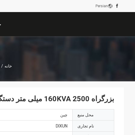
Persian
خ
خانه
/
بزرگراه 160KVA 2500 میلی متر دستگاه جوش مش نرده
محل منبع
چین
نام تجاری
DIXUN