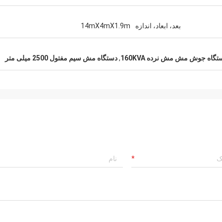
بعد، ابعاد، اندازه
14mX4mX1.9m
تگاه جوش مش مش نرده 160KVA
,
دستگاه مش سیم مفتول 2500 میلی متر