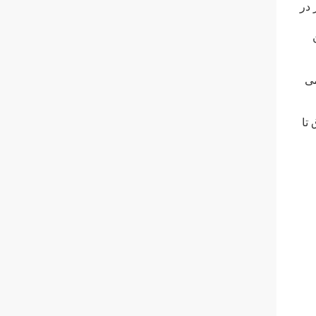
ار در
می
ر برق تا