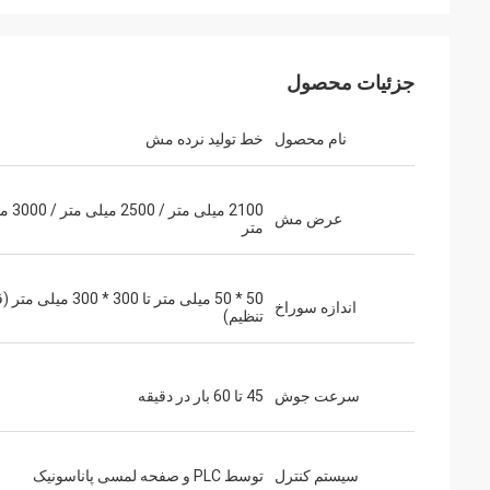
جزئیات محصول
نام محصول
خط تولید نرده مش
2100 میلی متر /
عرض مش
متر
50 * 50 میلی متر تا 300 * 300 میل
اندازه سوراخ
تنظیم)
سرعت جوش
45 تا 60 بار در دقیقه
سیستم کنترل
توسط PLC و صفحه لمسی پاناسونیک