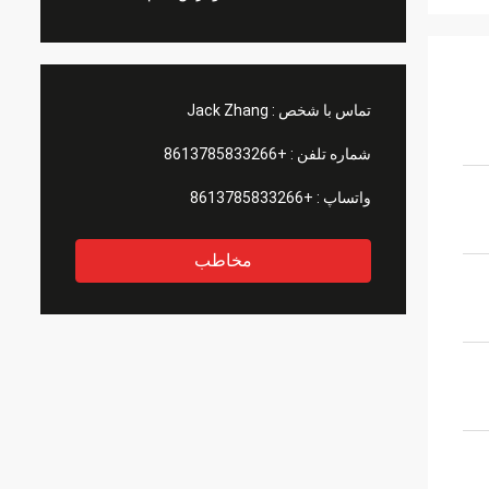
تماس با شخص :
Jack Zhang
شماره تلفن :
+8613785833266
واتساپ :
+8613785833266
مخاطب