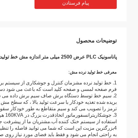
پیام فرستادن
توضیحات محصول
پاناسونیک PLC عرض 2500 میلی متر اندازه مش خط تولید نرده قابل تنظیم
معرفی خط تولید نرده مش:
1. خط تولید نرده مش
فرم صفحه لمسی و صفحه کلید است که باعث می شود دستگ
2. سیم خط توسط دستگاه برش صاف سیم برش داده می شود
بریده شده تغذیه خودکار با سرعت تولید بالا ، که سطح مش 
ترمز را تصویب می کند و سیم متقاطع به طور خودکار سقو
3. جوشکاری
ترانسفورماتور اتخاذ
قدرت بزرگ در 160KVA هر کس ،
استفاده از سیستم خنک کننده آب.مشتریان ما از پیشرفت ج
4
بزرگترین مزیت این است
که
شما می توانید فاصله را تنظی
به راحتی انجام می شود و فقط باید فضای مورد نیاز روی ص