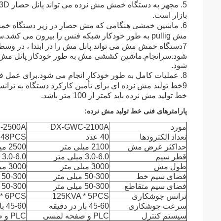
بازار است.
6. ماشین خمشی هنگامی که مش حصار در زیر دستگاه خمش 
مش pullig به طور خودکار شبکه فنس را بیرون می کشد.سپس به صورت خودکار توری نرده را بیندازید.
7
دستگاه خمش مش می تواند پانل مش را در ابتدا ، در وسط
شود.سرانجام.ماشین کششی مش به طور خودکار پانل مش 
شود.
8. عملیات کامل به طور خودکار انجام می شود.برای عمل فقط به یک نفر نیاز دارید.پس انداز هزینه کار
9
خط تولید مش نرده باید کمتر از 100 متر باشد.
پارامترهای فنی خط تولید مش نرده:
مورد
DX-GWC-2100A
-2500A
تعداد الکترودها
40 عدد
48PCS
حداکثر عرض مش
2100 میلی متر
2500 میلی متر
قطر سیم
3.0-6.0 میلی متر
3.0-6.0 میلی متر
طول مش
3000 میلی متر
3000 میلی متر
فضای سیم خط
50-300 میلی متر
50-300 میلی متر
فضای سیم متقاطع
50-300 میلی متر
50-300 میلی متر
ترانس جوشکاری
125KVA * 5PCS
* 6PCS
سرعت جوشکاری
45-60 بار در دقیقه
45-60 بار در دقیقه
سیستم کنترل
PLC و صفحه لمسی
PLC و صفحه لمسی