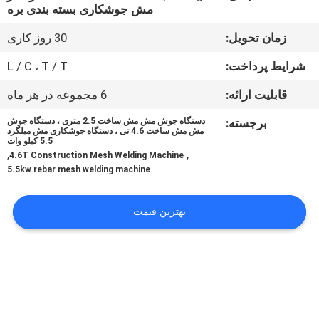
مش جوشکاری بسته بندی بره
تور
زمان تحویل:
30 روز کاری
کارخانه
شرایط پرداخت:
L / C ، T / T
قابلیت ارائه:
6 مجموعه در هر ماه
کنترل
برجسته:
دستگاه جوش مش مش ساخت 2.5 متری ، دستگاه جوش
کیفیت
مش مش ساخت 4.6 تی ، دستگاه جوشکاری مش میلگرد
5.5 کیلو وات
,
,
4.6T Construction Mesh Welding Machine
با
5.5kw rebar mesh welding machine
ما
بهترین قیمت
تماس
بگیرید
درخواست
نقل قول