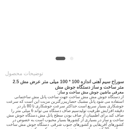
نقشه
سایت
PRIVACY
POLICY
توضیحات محصول
سوراخ سیم آهنی اندازه 100 * 100 میلی متر عرض مش 2.5
متر ساخت و ساز دستگاه جوش مش
معرفی ماشین جوش مش ساخت و ساز:
از دستگاه جوش مش مش ساخت جهت ساخت پانل مش ساختمانی
استفاده می شود.پانل مشبک حصاریبزرگترین مزیت این است که سرعت
جوشکاری بسیار سریع است.حداکثر سرعت جوشکاری تا 80 بار در
دقیقه.افزایش ظرفیت تولیدسیم صاف دستگاه می تواند 6 میلی متر را
صاف کند.برای اطمینان از صاف بودن سطح پانل مش.دستگاه جوش مش
ساخت و ساز در بسیاری از کشورها بسیار محبوب است.به خصوص در
کشورهای آفریقایی و کشورهای جنوب شرقی. دستگاه جوش مش ساخت