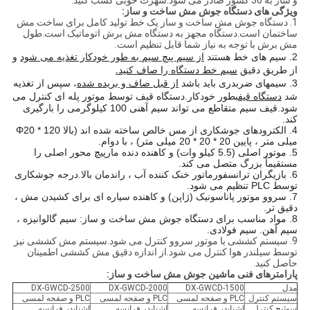
و ساز به 30 کشور صادر می شود.شهرت خوبی کسب کنید.
ویژگی های دستگاه جوش مش ساخت و ساز:
1. دستگاه جوش مش ساخت و ساز یک خط تولید کامل برای ساخت مش
ساختمان است.دستگاه مجهز به دستگاه مش برش اتوماتیک است.طول
مش برش با توجه به نیاز شما قابل تنظیم است.
از سیم پیچ سیم به طور خودکار تغذیه می شود
2. سیم های خط هستند
و
سیم خط دستگاه را صاف کنید.
از طریق دقیق
از قبل صاف و بریده شده
3. سیمهای ضربدری باید باشد
، سپس از تغذیه
دستگاه قیف
شد
بطور خودکار.دستگاه قیف توسط موتور پله ای کنترل می
شود.قیف سیم متقاطع می تواند سیم آهنی 100 کیلوگرمی را بارگیری
کند.
4. الکترودهای جوشکاری از مس خالص ساخته شده اند (بالا Φ20 * 120
میلی متر ، پایین 20 * 20 * 20 میلی متر) ، با دوام.
5. موتور اصلی (5.5 کیلو وات) و کاهنده دنده مارپیچ محور اصلی را
مستقیماً بزرگ متصل می کند.
6. بازیگران ترانسفورماتور خنک کننده آب ، راندمان بالا.درجه جوشکاری
توسط PLC تنظیم می شود.
7. سروو موتور پاناسونیک (ژاپن) و کاهنده سیاره ای برای کشیدن مش ،
دقیق تر.
8. مواد مناسب برای دستگاه جوش مش ساخت و ساز: سیم گالوانیزه ،
سیم آهن. سیم فولادی.
9. سیستم کششی با موتور سروو کنترل می شود.سیستم مش کششی نیز
توسط سیلندر هوا کنترل می شود.از اندازه دقیق مش کششی اطمینان
حاصل کنید.
پارامترهای فنی ماشین جوش مش ساخت و ساز:
مدل
DX-GWCD-1500
DX-GWCD-2000
DX-GWCD-2500
سیستم کنترل
PLC و صفحه لمسی
PLC و صفحه لمسی
PLC و صفحه لمسی
سوئیچ کنترل
اشنایدر فرانسه
اشنایدر فرانسه
اشنایدر فرانسه