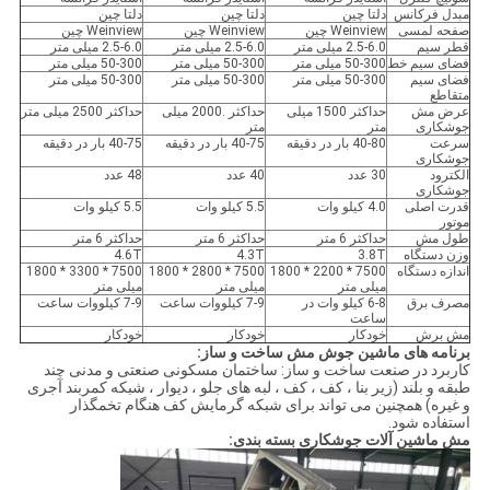
مبدل فرکانس
دلتا چین
دلتا چین
دلتا چین
صفحه لمسی
Weinview چین
Weinview چین
Weinview چین
قطر سیم
2.5-6.0 میلی متر
2.5-6.0 میلی متر
2.5-6.0 میلی متر
فضای سیم خط
50-300 میلی متر
50-300 میلی متر
50-300 میلی متر
فضای سیم
50-300 میلی متر
50-300 میلی متر
50-300 میلی متر
متقاطع
عرض مش
حداکثر 1500 میلی
حداکثر .2000 میلی
حداکثر 2500 میلی متر
جوشکاری
متر
متر
سرعت
40-80 بار در دقیقه
40-75 بار در دقیقه
40-75 بار در دقیقه
جوشکاری
الکترود
30 عدد
40 عدد
48 عدد
جوشکاری
قدرت اصلی
4.0 کیلو وات
5.5 کیلو وات
5.5 کیلو وات
موتور
طول مش
حداکثر 6 متر
حداکثر 6 متر
حداکثر 6 متر
وزن دستگاه
3.8T
4.3T
4.6T
اندازه دستگاه
7500 * 2200 * 1800
7500 * 2800 * 1800
7500 * 3300 * 1800
میلی متر
میلی متر
میلی متر
مصرف برق
6-8 کیلو وات در
7-9 کیلووات ساعت
7-9 کیلووات ساعت
ساعت
مش برش
خودکار
خودکار
خودکار
برنامه های ماشین جوش مش ساخت و ساز:
کاربرد در صنعت ساخت و ساز: ساختمان مسکونی صنعتی و مدنی چند
طبقه و بلند (زیر بنا ، کف ، کف ، لبه های جلو ، دیوار ، شبکه کمربند آجری
و غیره) همچنین می تواند برای شبکه گرمایش کف هنگام تخمگذار
استفاده شود.
مش ماشین آلات جوشکاری بسته بندی: