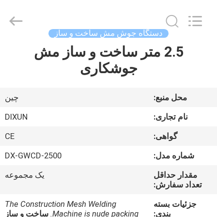
Dixun
Wire
Mesh
Products
Co.,
دستگاه جوش مش ساخت و ساز
Ltd.
All
2.5 متر ساخت و ساز مش
صفحه
Rights
Reserved.
جوشکاری
اصلی
محصولات
محل منبع:
چین
نام تجاری:
DIXUN
نمایش
گواهی:
CE
واقعیت
شماره مدل:
DX-GWCD-2500
مجازی
مقدار حداقل
یک مجموعه
تعداد سفارش:
درباره
جزئیات بسته
The Construction Mesh Welding
ما
بندی:
Machine is nude packing.
ساخت و ساز