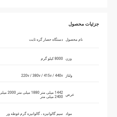
جزئیات محصول
نام محصول
دستگاه حصار گره ثابت
وزن
8000 کیلو گرم
ولتاژ
220v / 380v / 415v / 440v
1442 میلی متر 1880 میل
عرض
2400 میلی متر
مواد
سیم گالوانیزه ، گالوانیزه گرم غوطه ور