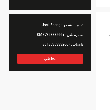
تماس با شخص :
Jack Zhang
شماره تلفن :
+8613785833266
ج
واتساپ :
+8613785833266
مخاطب