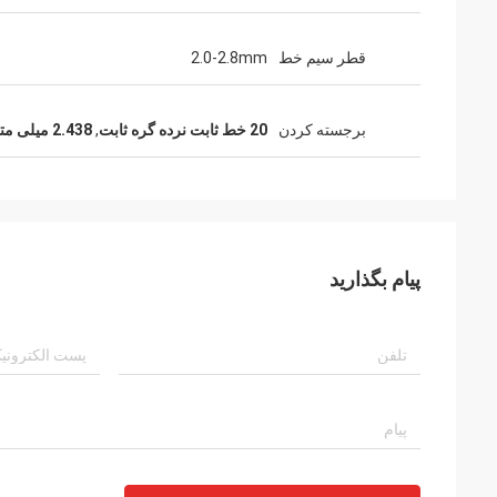
قطر سیم خط
2.0-2.8mm
برجسته کردن
20 خط ثابت نرده گره ثابت
,
2.438 میلی متر گره ثابت حصار
پیام بگذارید