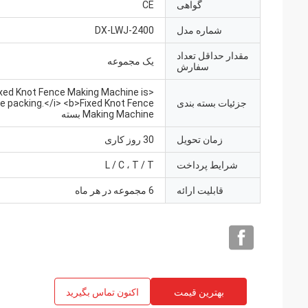
گواهی
CE
شماره مدل
DX-LWJ-2400
مقدار حداقل تعداد
یک مجموعه
سفارش
ixed Knot Fence Making Machine is
جزئیات بسته بندی
e packing.</i> <b>Fixed Knot Fence
Making Machine بسته
زمان تحویل
30 روز کاری
شرایط پرداخت
L / C ، T / T
قابلیت ارائه
6 مجموعه در هر ماه
بهترین قیمت
اکنون تماس بگیرید