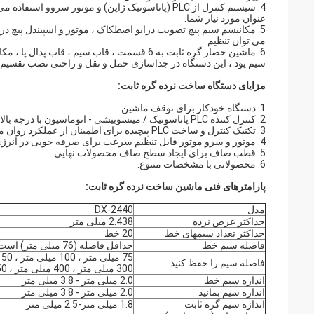
4. سیستم کنترل از PLC (پاناسونیک ژاپن) و موتور س
عنوان مورد نیاز شما.
5. مکانیسم سیم پیچ تصویب درایو اصطکاک ، موتور و اسپیندل پیچ درا
می توان تنظیم
6. ماشین حصار گره ثابت به 6 قسمت ، قاب سیم
سیم پود ، این دستگاه در جداسازی حمل و نقل و راحتی نصب تقسیم
مزایای دستگاه ساخت نرده گره ثابت:
1. دستگاه خودکار برای توقف ماشین.
2. کنترل کننده PLC پاناسونیک / میتسوبیشی - اتوماسیون با درجه بالا ؛عملکرد آسان و ایمن
3. تکنیک کنترل و ساخت PLC پیچیده برای اطمینان از عملکرد روان ماشین.
4. موتور و سرو موتور قابل تنظیم سرعت برای صرفه جویی در انرژی و افزایش ظرفیت.
5. قطب صاف برای ایجاد سطح صاف محصولات نهایی.
6. محصولاتی با مشخصات متنوع.
پارامترهای فنی ماشین ساخت نرده گره ثابت:
مدل
DX-2440
حداکثر عرض نرده
2.438 میلی متر
حداکثر تعداد سیمهای خط
20 خط
فاصله سیم خط
حداقل فاصله (76 میلی متر) است ، فضای سیم خط قابل تنظیم است.
فاصله سیم را حفظ کنید
300 میلی متر ، 400 میلی متر ، 450 میلی متر
اندازه سیم خط
2.0 میلی متر - 3.8 میلی متر
اندازه سیم بمانید
2.0 میلی متر - 3.8 میلی متر
اندازه سیم گره ثابت
1.8 میلی متر-2.5 میلی متر