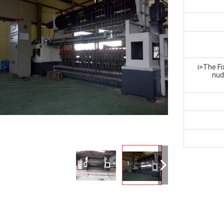
<i>The F
nud