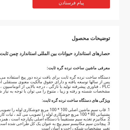
پیام فرستادن
توضیحات محصول
حصارهای استاندارد حیوانات بین المللی استاندارد چمن ثابت
معرفی ماشین ساخت نرده گره ثابت:
دستگاه ساخت نرده گره ثابت برای بافت نرده دور پیچ استفاده می 
پس از سالها توسعه یافته و دارای حقوق مالکیت معنوی مستقلی ا
PLC ، فناوری پیشرفته تولید.با تازگی ، درجه بالایی از اتوماسیو
مشخصات شسته و رفته و زیبا ، متنوع را می توان با توجه به نیاز شم
ویژگی های دستگاه ساخت نرده گره ثابت:
پشتیبانی 80 * 100 مربع جوشکاری لوله را تصویب می کند ، ثبات کار خوب است ، بدنه لرزش ندارد.
2. مکانیزم تغذیه سیم مستقیماً با دستگاه اصلی یکپارچه است ، همزمان صاف کردن ، برش و تغذیه سیم در محل انجام می شود
تغییر مشخصات شبکه راحت و آسان است