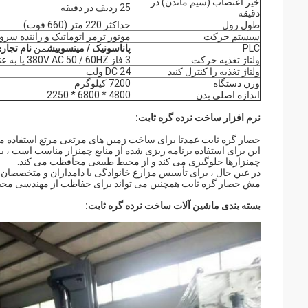
خیر اعتصاب (سیم ماندن) در
25 ردیف در دقیقه
دقیقه
طول رول
حداکثر 220 متر (660 فوت)
سیستم حرکت
موتور ترمز اتوماتیک و راننده سروو (E ISO9001-2008
PLC
پاناسونیک
/
میتسوبیش
من
نام تجار
ولتاژ تغذیه حرکت
3 فاز 380V AC 50 / 60HZ یا به عنوان درخواست شما.
ولتاژ تغذیه را کنترل کنید
DC 24 ولت
وزن دستگاه
7200 کیلوگرم
اندازه اصلی بدن
4800 * 6800 * 2250
نرم افزار ساخت نرده گره ثابت:
حصار گره ثابت عمدتا برای ساخت زمین های مرتعی مرتع استفاده می 
این برای استفاده برنامه ریزی شده از منابع چمنزار مناسب است ، به 
چمنزارها جلوگیری می کند و از محیط طبیعی محافظت می کند.
در عین حال ، برای تأسیس مزارع خانوادگی با دامداران و متخصصان د
مش حصار گره ثابت همچنین می تواند برای حفاظت از مهندسی محی
بسته بندی ماشین آلات ساخت نرده گره ثابت: