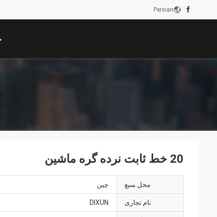
Persian
خ
20 خط ثابت نرده گره ماشین
محل منبع
چین
نام تجاری
DIXUN