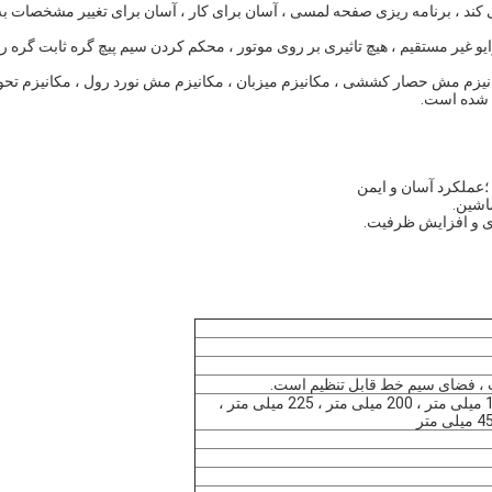
روو استفاده می کند ، برنامه ریزی صفحه لمسی ، آسان برای کار ، آسان برای تغییر مشخصات به
یو غیر مستقیم ، هیچ تاثیری بر روی موتور ، محکم کردن سیم پیچ گره ثابت گره را
 ، قاب پدال پا ، مکانیزم مش حصار کششی ، مکانیزم میزبان ، مکانیزم مش نورد رول ، مکانیزم تح
 شده است.
75 میلی متر ، 100 میلی متر ، 150 میلی متر ، 200 میلی متر ، 225 میلی متر ،