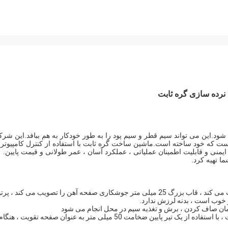
 نرده سازی گره ثابت
شود.این می تواند سیم قطر و سیم پود را به طور خودکار به هم ببافد.این شر
ست که خود ساخته است.ماشین ساخت گره ثابت با استفاده از کنترل کامپیوتر
ن ، ایمنی و قابلیت اطمینان عملیاتی ، عملکرد آسان ، عمر طولانی و قیمت پایین.
ا تهیه کرد.
1. قاب سیم ماشین اصلی 100 * 100 مربع جوشکاری لوله را تصویب می کند ، قاب بزرگ 25 میلی متر جوشکاری صفحه آهن را تصویب می کند ، پر
3. پیچاندن سیم مکانیسم سیم پیچ به عنوان یک کل طراحی شده است ، با استفاده از یک تیر پایین ضخامت 50 میلی متر به عنوان صفحه تقویت ، هنگا