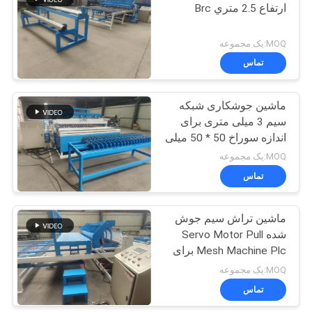
ارتفاع 2.5 متري Brc
23
MOQ:یک مجموعه
دستگاه جوش مش
تماس
رول
ماشین جوشکاری شبکه
سیم 3 میلی متری برای
اندازه سوراخ 50 * 50 میلی
متری
MOQ:یک مجموعه
تماس
25
دستگاه مش جوش
ماشین تراش سیم جوش
شده Servo Motor Pull
داده شده
Mesh Machine Plc برای
قطر 3mm
MOQ:یک مجموعه
تماس