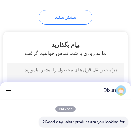
8
بیشتر ببینید
دستگاه جوشکاری
گریتینگ فولادی
پیام بگذارید
ما به زودی با شما تماس خواهیم گرفت
21
دستگاه سیم خاردار
Dixun
تیغ
7:27 PM
Good day, what product are you looking for?