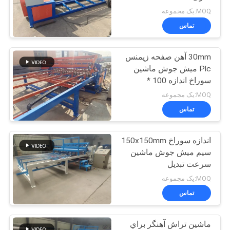
MOQ:یک مجموعه
تماس
نقشه
33
سایت
دستگاه حصار گره
30mm آهن صفحه زیمنس
Plc میش جوش ماشین
ثابت
PRIVACY
سوراخ اندازه 100 *
100mm
POLICY
MOQ:یک مجموعه
تماس
اندازه سوراخ 150x150mm
23
سیم میش جوش ماشین
دستگاه جوش مش
سرعت تبدیل
MOQ:یک مجموعه
ساخت و ساز
تماس
ماشين تراش آهنگر براي