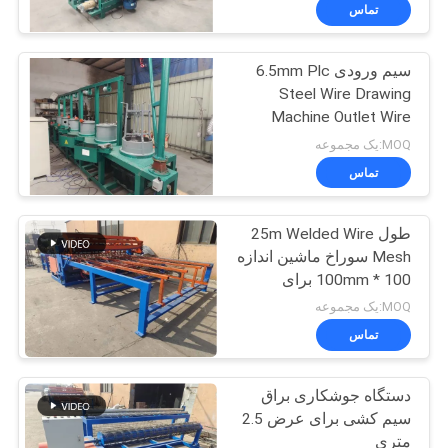
تماس
تور
سیم ورودی 6.5mm Plc
کارخانه
61
Steel Wire Drawing
Machine Outlet Wire
دستگاه جوش مش
کنترل
2.8mm Motor 15kw
MOQ:یک مجموعه
مشبک
کیفیت
تماس
طول 25m Welded Wire
با
Mesh سوراخ ماشین اندازه
ما
100 * 100mm برای
27
ساخت سقف
تماس
MOQ:یک مجموعه
دستگاه جوش پانل
تماس
بگیرید
مش
دستگاه جوشکاری براق
درخواست
سیم کشی برای عرض 2.5
نقل قول
متری