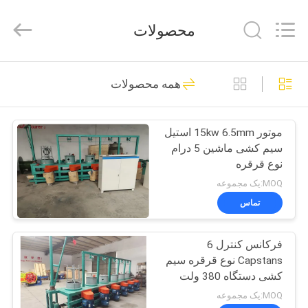
Anping
Dixun
Wire
محصولات
Mesh
Products
Co.,
Ltd.
All
صفحه
101
Rights
همه محصولات
Reserved.
اصلی
سیم جوش ماشین
آلات
موتور 15kw 6.5mm استیل
محصولات
سیم کشی ماشین 5 درام
نوع قرقره
نمایش
MOQ:یک مجموعه
واقعیت
تماس
70
مجازی
تقویت کننده دستگاه
فرکانس کنترل 6
Capstans نوع قرقره سیم
درباره
جوش مش
کشی دستگاه 380 ولت
ما
MOQ:یک مجموعه