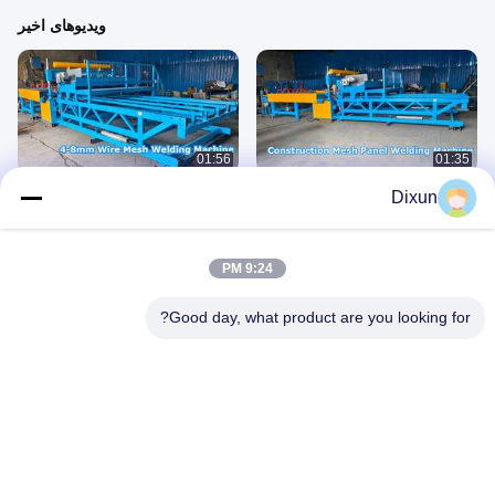
ویدیوهای اخیر
01:56
01:35
دستگاه جوش مش ساختمانی
دستگاه جوش سیم 4-8 میلی متر
Dixun
August 04, 2026
August 06, 2026
9:24 PM
Good day, what product are you looking for?
01:01
01:58
دستگاه جوش مش تقویت کننده
دستگاه جوش پانل مش ساختمانی
July 13, 2026
July 14, 2026
Fixed Knot Mesh Machine